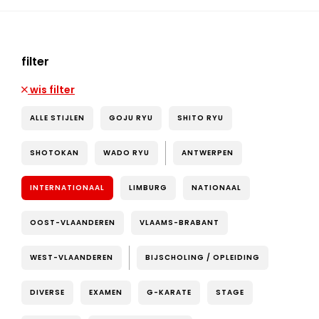
filter
wis filter
ALLE STIJLEN
GOJU RYU
SHITO RYU
SHOTOKAN
WADO RYU
ANTWERPEN
INTERNATIONAAL
LIMBURG
NATIONAAL
OOST-VLAANDEREN
VLAAMS-BRABANT
WEST-VLAANDEREN
BIJSCHOLING / OPLEIDING
DIVERSE
EXAMEN
G-KARATE
STAGE