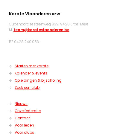
Karate Vlaanderen vzw
Oudenaardsesteenweg 839, 9420 Erpe-Mere
M:
team@karatevlaanderen.be
BE 0428.240.053
Starten met karate
Kalender & events
Opleidingen & bijscholing
Zoek een club
Nieuws
Onze federatie
Contact
Voor leden
Voor clubs