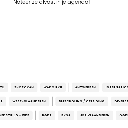
Noteer ze alvast in je agenda!
RYU
SHOTOKAN
WADO RYU
ANTWERPEN
INTERNATIO
NT
WEST-VLAANDEREN
BIJSCHOLING / OPLEIDING
DIVERS
WEDSTRIJD - WKF
BGKA
BKSA
JKA VLAANDEREN
OGK