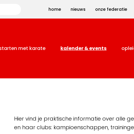
Zoeken
home
nieuws
onze federatie
starten met karate
kalender & events
oplei
Hier vind je praktische informatie over alle
en haar clubs: kampioenschappen, training