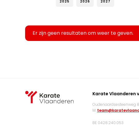
2025
2026
2027
Er zijn geen resultaten om weer te geven.
Karate Vlaanderen 
Oudenaardsesteenweg 83
M:
team@karatevlaand
BE 0428.240.053