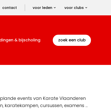
contact
voor leden
voor clubs
dingen & bijscholing
zoek een club
 geplande events van Karate Vlaanderen
en, karatekampen, cursussen, examens …