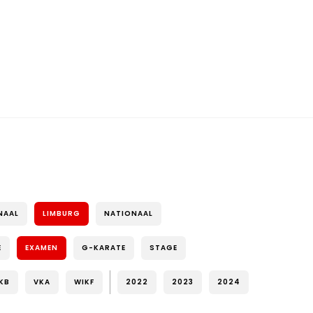
NAAL
LIMBURG
NATIONAAL
E
EXAMEN
G-KARATE
STAGE
KB
VKA
WIKF
2022
2023
2024