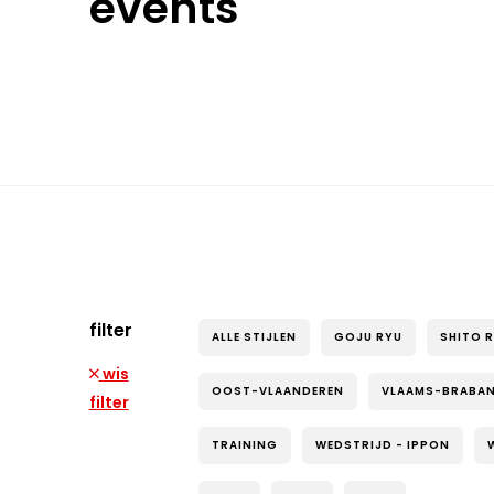
events
filter
ALLE STIJLEN
GOJU RYU
SHITO 
wis
OOST-VLAANDEREN
VLAAMS-BRABA
filter
TRAINING
WEDSTRIJD - IPPON