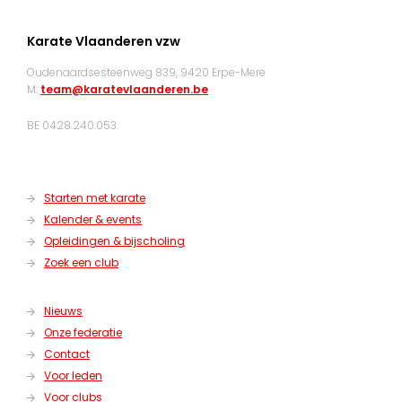
Karate Vlaanderen vzw
Oudenaardsesteenweg 839, 9420 Erpe-Mere
M:
team@karatevlaanderen.be
BE 0428.240.053
Starten met karate
Kalender & events
Opleidingen & bijscholing
Zoek een club
Nieuws
Onze federatie
Contact
Voor leden
Voor clubs