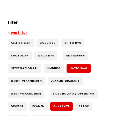
filter
wis filter
ALLE STIJLEN
GOJU RYU
SHITO RYU
SHOTOKAN
WADO RYU
ANTWERPEN
INTERNATIONAAL
LIMBURG
NATIONAAL
OOST-VLAANDEREN
VLAAMS-BRABANT
WEST-VLAANDEREN
BIJSCHOLING / OPLEIDING
DIVERSE
EXAMEN
G-KARATE
STAGE