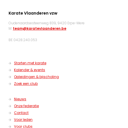
Karate Vlaanderen vzw
Oudenaardsesteenweg 839, 9420 Erpe-Mere
M:
team@karatevlaanderen.be
BE 0428.240.053
Starten met karate
Kalender & events
Opleidingen & bijscholing
Zoek een club
Nieuws
Onze federatie
Contact
Voor leden
Voor clubs