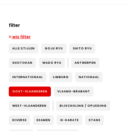
filter
wis filter
ALLE STIJLEN
GOJU RYU
SHITO RYU
SHOTOKAN
WADO RYU
ANTWERPEN
INTERNATIONAAL
LIMBURG
NATIONAAL
OOST-VLAANDEREN
VLAAMS-BRABANT
WEST-VLAANDEREN
BIJSCHOLING / OPLEIDING
DIVERSE
EXAMEN
G-KARATE
STAGE