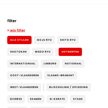
filter
wis filter
ALLE STIJLEN
GOJU RYU
SHITO RYU
SHOTOKAN
WADO RYU
ANTWERPEN
INTERNATIONAAL
LIMBURG
NATIONAAL
OOST-VLAANDEREN
VLAAMS-BRABANT
WEST-VLAANDEREN
BIJSCHOLING / OPLEIDING
DIVERSE
EXAMEN
G-KARATE
STAGE