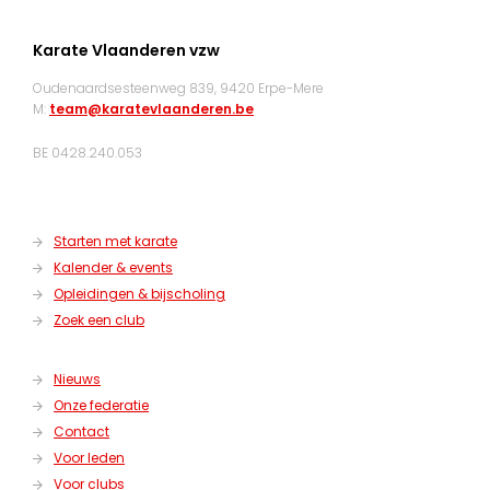
Karate Vlaanderen vzw
Oudenaardsesteenweg 839, 9420 Erpe-Mere
M:
team@karatevlaanderen.be
BE 0428.240.053
Starten met karate
Kalender & events
Opleidingen & bijscholing
Zoek een club
Nieuws
Onze federatie
Contact
Voor leden
Voor clubs