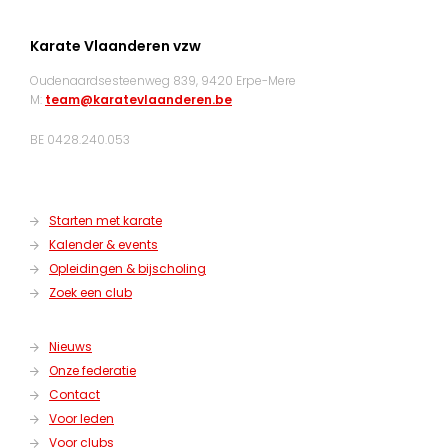
Karate Vlaanderen vzw
Oudenaardsesteenweg 839, 9420 Erpe-Mere
M:
team@karatevlaanderen.be
BE 0428.240.053
Starten met karate
Kalender & events
Opleidingen & bijscholing
Zoek een club
Nieuws
Onze federatie
Contact
Voor leden
Voor clubs