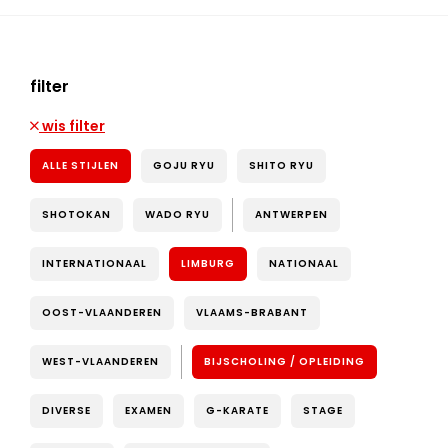
filter
wis filter
ALLE STIJLEN
GOJU RYU
SHITO RYU
SHOTOKAN
WADO RYU
ANTWERPEN
INTERNATIONAAL
LIMBURG
NATIONAAL
OOST-VLAANDEREN
VLAAMS-BRABANT
WEST-VLAANDEREN
BIJSCHOLING / OPLEIDING
DIVERSE
EXAMEN
G-KARATE
STAGE