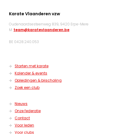
Karate Vlaanderen vzw
Oudenaardsesteenweg 839, 9420 Erpe-Mere
M:
team@karatevlaanderen.be
BE 0428.240.053
Starten met karate
Kalender & events
Opleidingen & bijscholing
Zoek een club
Nieuws
Onze federatie
Contact
Voor leden
Voor clubs