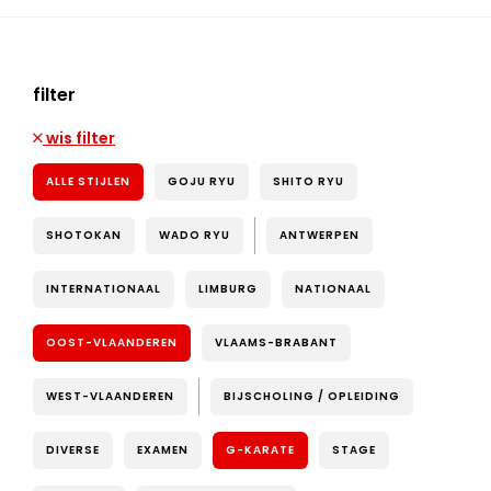
filter
wis filter
ALLE STIJLEN
GOJU RYU
SHITO RYU
SHOTOKAN
WADO RYU
ANTWERPEN
INTERNATIONAAL
LIMBURG
NATIONAAL
OOST-VLAANDEREN
VLAAMS-BRABANT
WEST-VLAANDEREN
BIJSCHOLING / OPLEIDING
DIVERSE
EXAMEN
G-KARATE
STAGE