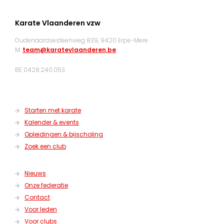
Karate Vlaanderen vzw
Oudenaardsesteenweg 839, 9420 Erpe-Mere
M:
team@karatevlaanderen.be
BE 0428.240.053
Starten met karate
Kalender & events
Opleidingen & bijscholing
Zoek een club
Nieuws
Onze federatie
Contact
Voor leden
Voor clubs