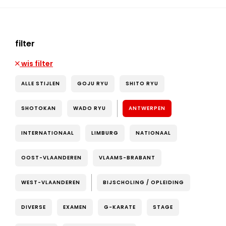
filter
wis filter
ALLE STIJLEN
GOJU RYU
SHITO RYU
SHOTOKAN
WADO RYU
ANTWERPEN
INTERNATIONAAL
LIMBURG
NATIONAAL
OOST-VLAANDEREN
VLAAMS-BRABANT
WEST-VLAANDEREN
BIJSCHOLING / OPLEIDING
DIVERSE
EXAMEN
G-KARATE
STAGE