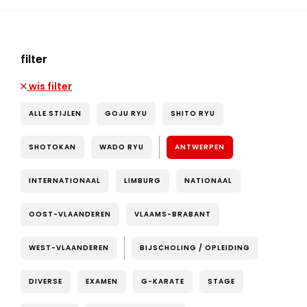
filter
wis filter
ALLE STIJLEN
GOJU RYU
SHITO RYU
SHOTOKAN
WADO RYU
ANTWERPEN
INTERNATIONAAL
LIMBURG
NATIONAAL
OOST-VLAANDEREN
VLAAMS-BRABANT
WEST-VLAANDEREN
BIJSCHOLING / OPLEIDING
DIVERSE
EXAMEN
G-KARATE
STAGE