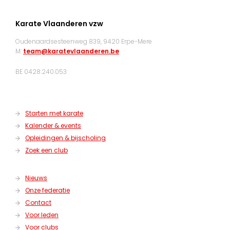
Karate Vlaanderen vzw
Oudenaardsesteenweg 839, 9420 Erpe-Mere
M:
team@karatevlaanderen.be
BE 0428.240.053
Starten met karate
Kalender & events
Opleidingen & bijscholing
Zoek een club
Nieuws
Onze federatie
Contact
Voor leden
Voor clubs