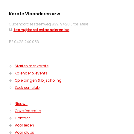
Karate Vlaanderen vzw
Oudenaardsesteenweg 839, 9420 Erpe-Mere
M:
team@karatevlaanderen.be
BE 0428.240.053
Starten met karate
Kalender & events
Opleidingen & bijscholing
Zoek een club
Nieuws
Onze federatie
Contact
Voor leden
Voor clubs