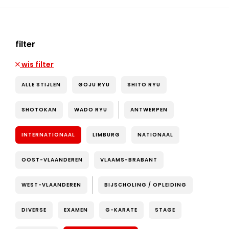
filter
wis filter
ALLE STIJLEN
GOJU RYU
SHITO RYU
SHOTOKAN
WADO RYU
ANTWERPEN
INTERNATIONAAL
LIMBURG
NATIONAAL
OOST-VLAANDEREN
VLAAMS-BRABANT
WEST-VLAANDEREN
BIJSCHOLING / OPLEIDING
DIVERSE
EXAMEN
G-KARATE
STAGE