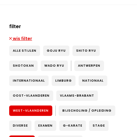
filter
wis filter
ALLE STIJLEN
GOJU RYU
SHITO RYU
SHOTOKAN
WADO RYU
ANTWERPEN
INTERNATIONAAL
LIMBURG
NATIONAAL
OOST-VLAANDEREN
VLAAMS-BRABANT
WEST-VLAANDEREN
BIJSCHOLING / OPLEIDING
DIVERSE
EXAMEN
G-KARATE
STAGE