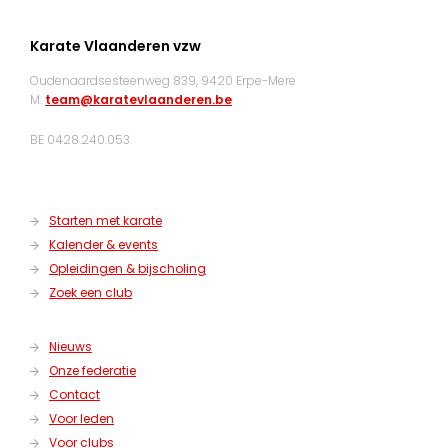
Karate Vlaanderen vzw
Oudenaardsesteenweg 839, 9420 Erpe-Mere
M:
team@karatevlaanderen.be
BE 0428.240.053
Starten met karate
Kalender & events
Opleidingen & bijscholing
Zoek een club
Nieuws
Onze federatie
Contact
Voor leden
Voor clubs