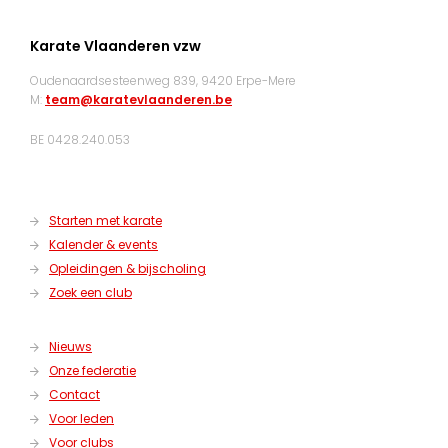
Karate Vlaanderen vzw
Oudenaardsesteenweg 839, 9420 Erpe-Mere
M:
team@karatevlaanderen.be
BE 0428.240.053
Starten met karate
Kalender & events
Opleidingen & bijscholing
Zoek een club
Nieuws
Onze federatie
Contact
Voor leden
Voor clubs