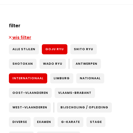
filter
wis filter
ALLE STIJLEN
GOJU RYU
SHITO RYU
SHOTOKAN
WADO RYU
ANTWERPEN
INTERNATIONAAL
LIMBURG
NATIONAAL
OOST-VLAANDEREN
VLAAMS-BRABANT
WEST-VLAANDEREN
BIJSCHOLING / OPLEIDING
DIVERSE
EXAMEN
G-KARATE
STAGE