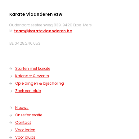
Karate Vlaanderen vzw
Oudenaardsesteenweg 839, 9420 Erpe-Mere
M:
team@karatevlaanderen.be
BE 0428.240.053
Starten met karate
Kalender & events
Opleidingen & bijscholing
Zoek een club
Nieuws
Onze federatie
Contact
Voor leden
Voor clubs