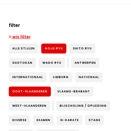
filter
wis filter
ALLE STIJLEN
GOJU RYU
SHITO RYU
SHOTOKAN
WADO RYU
ANTWERPEN
INTERNATIONAAL
LIMBURG
NATIONAAL
OOST-VLAANDEREN
VLAAMS-BRABANT
WEST-VLAANDEREN
BIJSCHOLING / OPLEIDING
DIVERSE
EXAMEN
G-KARATE
STAGE