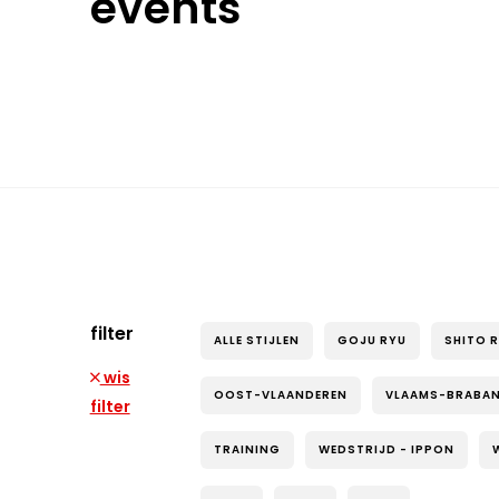
events
filter
ALLE STIJLEN
GOJU RYU
SHITO 
wis
OOST-VLAANDEREN
VLAAMS-BRABA
filter
TRAINING
WEDSTRIJD - IPPON