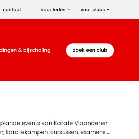
contact
voor leden
voor clubs
dingen & bijscholing
zoek een club
 geplande events van Karate Vlaanderen
en, karatekampen, cursussen, examens …