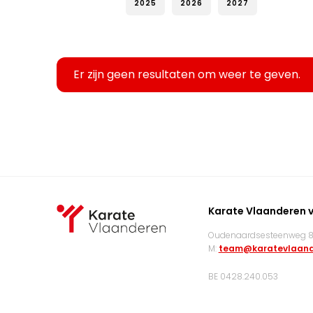
2025
2026
2027
Er zijn geen resultaten om weer te geven.
Karate Vlaanderen 
Oudenaardsesteenweg 83
M:
team@karatevlaand
BE 0428.240.053