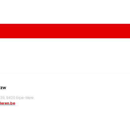
vzw
9, 9420 Erpe-Mere
eren.be