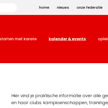
Zoeken
home
nieuws
onze federatie
starten met karate
kalender & events
oplei
Hier vind je praktische informatie over alle
en haar clubs: kampioenschappen, training