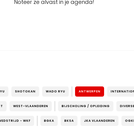
Noteer ze alvast in je agenda!
RYU
SHOTOKAN
WADO RYU
ANTWERPEN
INTERNATIO
NT
WEST-VLAANDEREN
BIJSCHOLING / OPLEIDING
DIVERS
WEDSTRIJD - WKF
BGKA
BKSA
JKA VLAANDEREN
OGK