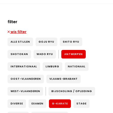
filter
wis filter
ALLE STIJLEN
GOJU RYU
SHITO RYU
SHOTOKAN
WADO RYU
ANTWERPEN
INTERNATIONAAL
LIMBURG
NATIONAAL
OOST-VLAANDEREN
VLAAMS-BRABANT
WEST-VLAANDEREN
BIJSCHOLING / OPLEIDING
DIVERSE
EXAMEN
G-KARATE
STAGE