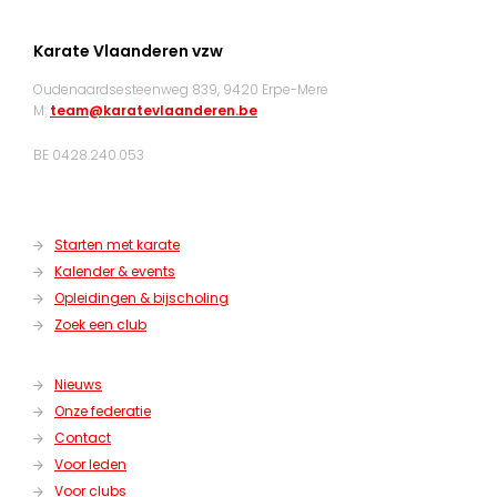
Karate Vlaanderen vzw
Oudenaardsesteenweg 839, 9420 Erpe-Mere
M:
team@karatevlaanderen.be
BE 0428.240.053
Starten met karate
Kalender & events
Opleidingen & bijscholing
Zoek een club
Nieuws
Onze federatie
Contact
Voor leden
Voor clubs