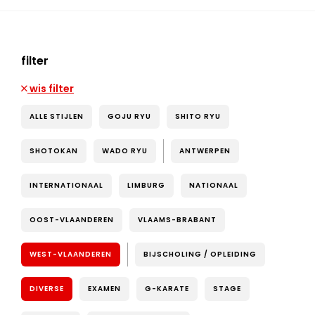
filter
wis filter
ALLE STIJLEN
GOJU RYU
SHITO RYU
SHOTOKAN
WADO RYU
ANTWERPEN
INTERNATIONAAL
LIMBURG
NATIONAAL
OOST-VLAANDEREN
VLAAMS-BRABANT
WEST-VLAANDEREN
BIJSCHOLING / OPLEIDING
DIVERSE
EXAMEN
G-KARATE
STAGE