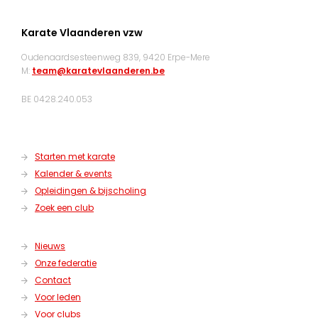
Karate Vlaanderen vzw
Oudenaardsesteenweg 839, 9420 Erpe-Mere
M:
team@karatevlaanderen.be
BE 0428.240.053
Starten met karate
Kalender & events
Opleidingen & bijscholing
Zoek een club
Nieuws
Onze federatie
Contact
Voor leden
Voor clubs