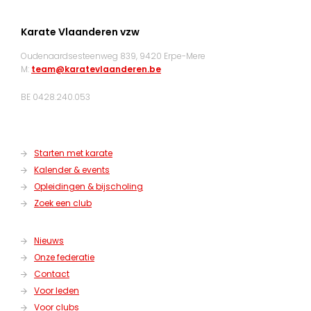
Karate Vlaanderen vzw
Oudenaardsesteenweg 839, 9420 Erpe-Mere
M:
team@karatevlaanderen.be
BE 0428.240.053
Starten met karate
Kalender & events
Opleidingen & bijscholing
Zoek een club
Nieuws
Onze federatie
Contact
Voor leden
Voor clubs