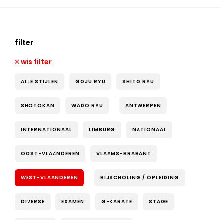
filter
wis filter
ALLE STIJLEN
GOJU RYU
SHITO RYU
SHOTOKAN
WADO RYU
ANTWERPEN
INTERNATIONAAL
LIMBURG
NATIONAAL
OOST-VLAANDEREN
VLAAMS-BRABANT
WEST-VLAANDEREN
BIJSCHOLING / OPLEIDING
DIVERSE
EXAMEN
G-KARATE
STAGE