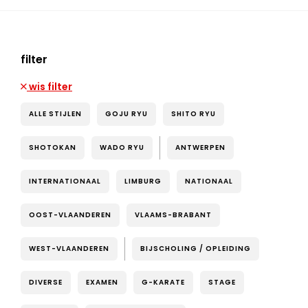
filter
wis filter
ALLE STIJLEN
GOJU RYU
SHITO RYU
SHOTOKAN
WADO RYU
ANTWERPEN
INTERNATIONAAL
LIMBURG
NATIONAAL
OOST-VLAANDEREN
VLAAMS-BRABANT
WEST-VLAANDEREN
BIJSCHOLING / OPLEIDING
DIVERSE
EXAMEN
G-KARATE
STAGE