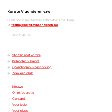
Karate Vlaanderen vzw
Oudenaardsesteenweg 839, 9420 Erpe-Mere
M:
team@karatevlaanderen.be
BE 0428.240.053
Starten met karate
Kalender & events
Opleidingen & bijscholing
Zoek een club
Nieuws
Onze federatie
Contact
Voor leden
Voor clubs