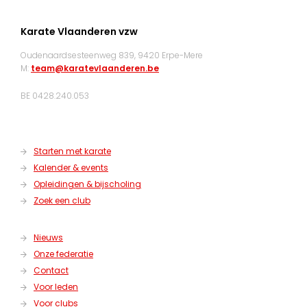
Karate Vlaanderen vzw
Oudenaardsesteenweg 839, 9420 Erpe-Mere
M:
team@karatevlaanderen.be
BE 0428.240.053
Starten met karate
Kalender & events
Opleidingen & bijscholing
Zoek een club
Nieuws
Onze federatie
Contact
Voor leden
Voor clubs