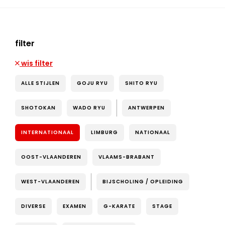
filter
wis filter
ALLE STIJLEN
GOJU RYU
SHITO RYU
SHOTOKAN
WADO RYU
ANTWERPEN
INTERNATIONAAL
LIMBURG
NATIONAAL
OOST-VLAANDEREN
VLAAMS-BRABANT
WEST-VLAANDEREN
BIJSCHOLING / OPLEIDING
DIVERSE
EXAMEN
G-KARATE
STAGE