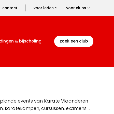
contact
voor leden
voor clubs
dingen & bijscholing
zoek een club
 geplande events van Karate Vlaanderen
en, karatekampen, cursussen, examens …