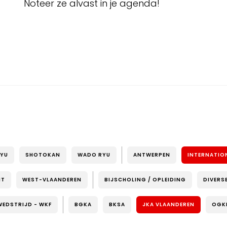
Noteer ze alvast in je agenda!
RYU
SHOTOKAN
WADO RYU
ANTWERPEN
INTERNATIO
NT
WEST-VLAANDEREN
BIJSCHOLING / OPLEIDING
DIVERS
WEDSTRIJD - WKF
BGKA
BKSA
JKA VLAANDEREN
OGK