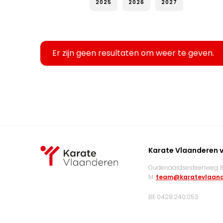
2025
2026
2027
Er zijn geen resultaten om weer te geven.
Karate Vlaanderen 
Oudenaardsesteenweg 83
M:
team@karatevlaand
BE 0428.240.053