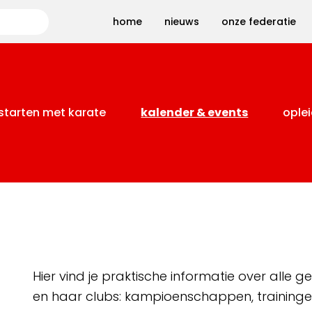
Zoeken
home
nieuws
onze federatie
starten met karate
kalender & events
oplei
Hier vind je praktische informatie over alle
en haar clubs: kampioenschappen, training