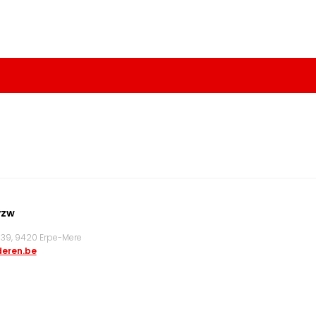
vzw
9, 9420 Erpe-Mere
eren.be