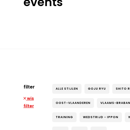
events
filter
ALLE STIJLEN
GOJU RYU
SHITO 
wis
OOST-VLAANDEREN
VLAAMS-BRABA
filter
TRAINING
WEDSTRIJD - IPPON