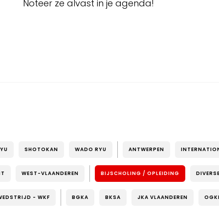
Noteer ze alvast in je agenda!
RYU
SHOTOKAN
WADO RYU
ANTWERPEN
INTERNATIO
NT
WEST-VLAANDEREN
BIJSCHOLING / OPLEIDING
DIVERS
WEDSTRIJD - WKF
BGKA
BKSA
JKA VLAANDEREN
OGK