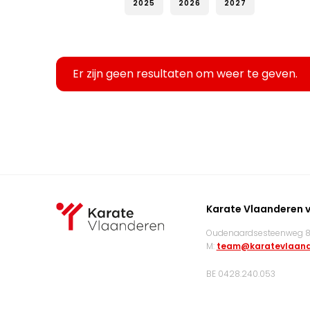
2025
2026
2027
Er zijn geen resultaten om weer te geven.
Karate Vlaanderen 
Oudenaardsesteenweg 83
M:
team@karatevlaand
BE 0428.240.053