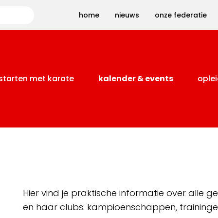
Zoeken
home
nieuws
onze federatie
starten met karate
kalender & events
oplei
Hier vind je praktische informatie over alle
en haar clubs: kampioenschappen, training