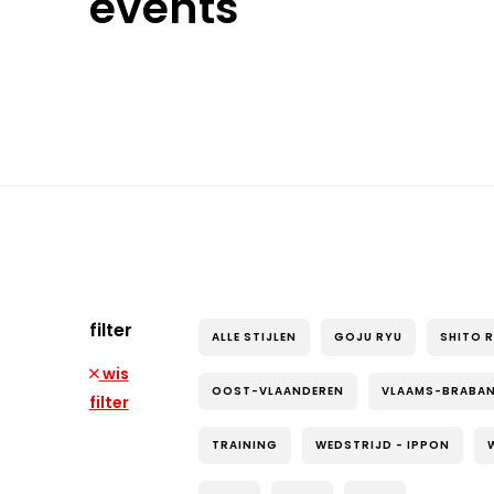
events
filter
ALLE STIJLEN
GOJU RYU
SHITO 
wis
OOST-VLAANDEREN
VLAAMS-BRABA
filter
TRAINING
WEDSTRIJD - IPPON