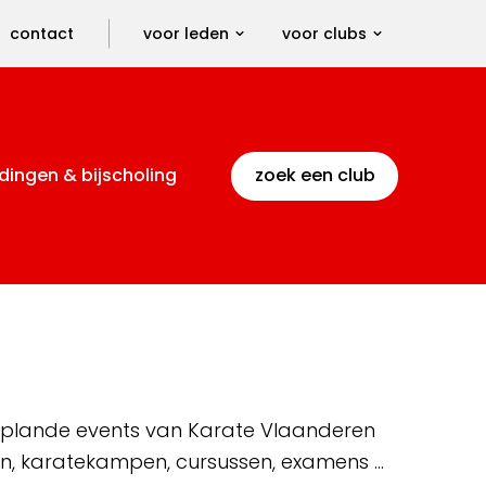
contact
voor leden
voor clubs
dingen & bijscholing
zoek een club
 geplande events van Karate Vlaanderen
en, karatekampen, cursussen, examens …