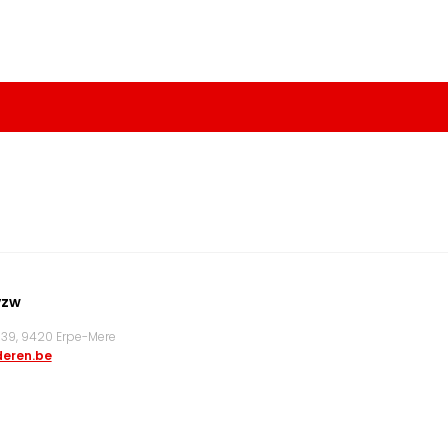
vzw
9, 9420 Erpe-Mere
eren.be