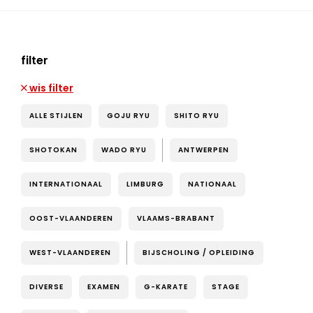
filter
wis filter
ALLE STIJLEN
GOJU RYU
SHITO RYU
SHOTOKAN
WADO RYU
ANTWERPEN
INTERNATIONAAL
LIMBURG
NATIONAAL
OOST-VLAANDEREN
VLAAMS-BRABANT
WEST-VLAANDEREN
BIJSCHOLING / OPLEIDING
DIVERSE
EXAMEN
G-KARATE
STAGE