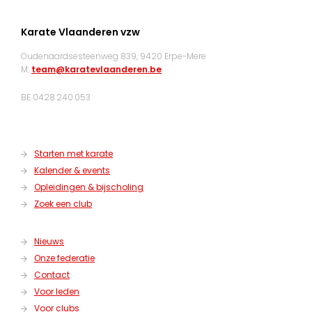
Karate Vlaanderen vzw
Oudenaardsesteenweg 839, 9420 Erpe-Mere
M:
team@karatevlaanderen.be
BE 0428.240.053
Starten met karate
Kalender & events
Opleidingen & bijscholing
Zoek een club
Nieuws
Onze federatie
Contact
Voor leden
Voor clubs