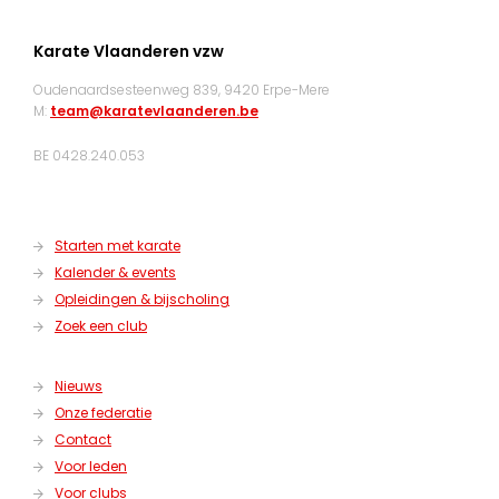
Karate Vlaanderen vzw
Oudenaardsesteenweg 839, 9420 Erpe-Mere
M:
team@karatevlaanderen.be
BE 0428.240.053
Starten met karate
Kalender & events
Opleidingen & bijscholing
Zoek een club
Nieuws
Onze federatie
Contact
Voor leden
Voor clubs