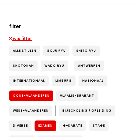
filter
wis filter
ALLE STIJLEN
GOJU RYU
SHITO RYU
SHOTOKAN
WADO RYU
ANTWERPEN
INTERNATIONAAL
LIMBURG
NATIONAAL
OOST-VLAANDEREN
VLAAMS-BRABANT
WEST-VLAANDEREN
BIJSCHOLING / OPLEIDING
DIVERSE
EXAMEN
G-KARATE
STAGE