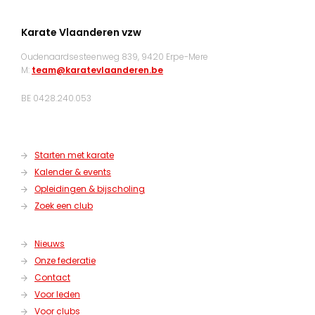
Karate Vlaanderen vzw
Oudenaardsesteenweg 839, 9420 Erpe-Mere
M:
team@karatevlaanderen.be
BE 0428.240.053
Starten met karate
Kalender & events
Opleidingen & bijscholing
Zoek een club
Nieuws
Onze federatie
Contact
Voor leden
Voor clubs