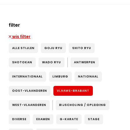
filter
wis filter
ALLE STIJLEN
GOJU RYU
SHITO RYU
SHOTOKAN
WADO RYU
ANTWERPEN
INTERNATIONAAL
LIMBURG
NATIONAAL
OOST-VLAANDEREN
VLAAMS-BRABANT
WEST-VLAANDEREN
BIJSCHOLING / OPLEIDING
DIVERSE
EXAMEN
G-KARATE
STAGE