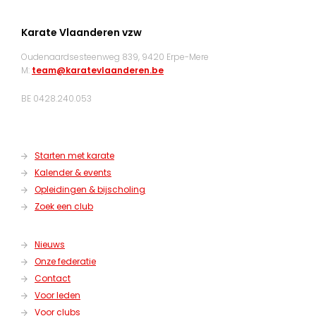
Karate Vlaanderen vzw
Oudenaardsesteenweg 839, 9420 Erpe-Mere
M:
team@karatevlaanderen.be
BE 0428.240.053
Starten met karate
Kalender & events
Opleidingen & bijscholing
Zoek een club
Nieuws
Onze federatie
Contact
Voor leden
Voor clubs