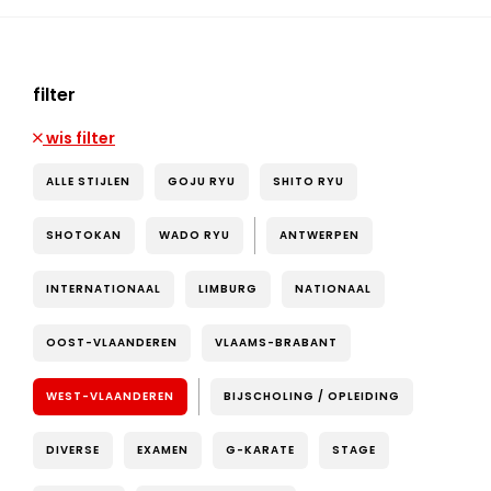
filter
wis filter
ALLE STIJLEN
GOJU RYU
SHITO RYU
SHOTOKAN
WADO RYU
ANTWERPEN
INTERNATIONAAL
LIMBURG
NATIONAAL
OOST-VLAANDEREN
VLAAMS-BRABANT
WEST-VLAANDEREN
BIJSCHOLING / OPLEIDING
DIVERSE
EXAMEN
G-KARATE
STAGE