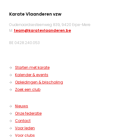
Karate Vlaanderen vzw
Oudenaardsesteenweg 839, 9420 Erpe-Mere
M:
team@karatevlaanderen.be
BE 0428.240.053
Starten met karate
Kalender & events
Opleidingen & bijscholing
Zoek een club
Nieuws
Onze federatie
Contact
Voor leden
Voor clubs