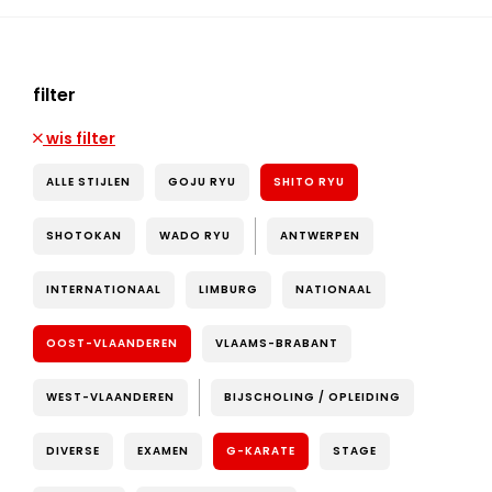
filter
wis filter
ALLE STIJLEN
GOJU RYU
SHITO RYU
SHOTOKAN
WADO RYU
ANTWERPEN
INTERNATIONAAL
LIMBURG
NATIONAAL
OOST-VLAANDEREN
VLAAMS-BRABANT
WEST-VLAANDEREN
BIJSCHOLING / OPLEIDING
DIVERSE
EXAMEN
G-KARATE
STAGE