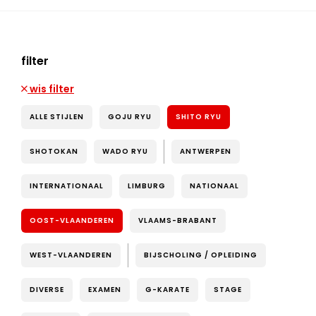
filter
wis filter
ALLE STIJLEN
GOJU RYU
SHITO RYU
SHOTOKAN
WADO RYU
ANTWERPEN
INTERNATIONAAL
LIMBURG
NATIONAAL
OOST-VLAANDEREN
VLAAMS-BRABANT
WEST-VLAANDEREN
BIJSCHOLING / OPLEIDING
DIVERSE
EXAMEN
G-KARATE
STAGE