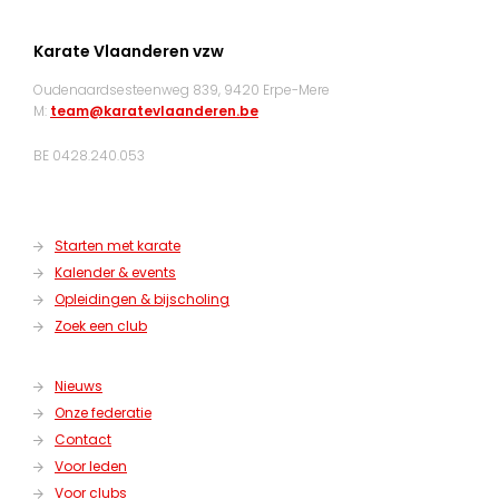
Karate Vlaanderen vzw
Oudenaardsesteenweg 839, 9420 Erpe-Mere
M:
team@karatevlaanderen.be
BE 0428.240.053
Starten met karate
Kalender & events
Opleidingen & bijscholing
Zoek een club
Nieuws
Onze federatie
Contact
Voor leden
Voor clubs