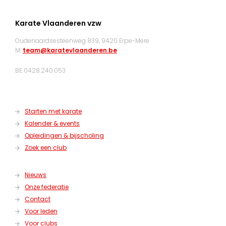
Karate Vlaanderen vzw
Oudenaardsesteenweg 839, 9420 Erpe-Mere
M:
team@karatevlaanderen.be
BE 0428.240.053
Starten met karate
Kalender & events
Opleidingen & bijscholing
Zoek een club
Nieuws
Onze federatie
Contact
Voor leden
Voor clubs