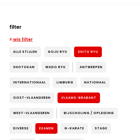
filter
wis filter
ALLE STIJLEN
GOJU RYU
SHITO RYU
SHOTOKAN
WADO RYU
ANTWERPEN
INTERNATIONAAL
LIMBURG
NATIONAAL
OOST-VLAANDEREN
VLAAMS-BRABANT
WEST-VLAANDEREN
BIJSCHOLING / OPLEIDING
DIVERSE
EXAMEN
G-KARATE
STAGE