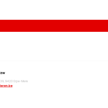
vzw
9, 9420 Erpe-Mere
eren.be