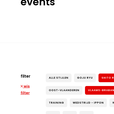
events
filter
ALLE STIJLEN
GOJU RYU
SHITO 
wis
OOST-VLAANDEREN
VLAAMS-BRABA
filter
TRAINING
WEDSTRIJD - IPPON