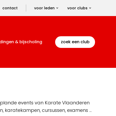
contact
voor leden
voor clubs
dingen & bijscholing
zoek een club
 geplande events van Karate Vlaanderen
en, karatekampen, cursussen, examens …