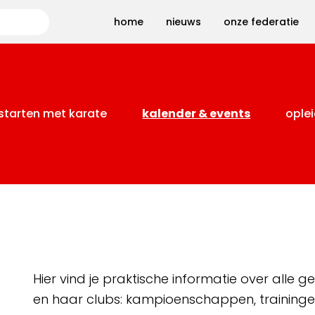
Zoeken
home
nieuws
onze federatie
starten met karate
kalender & events
oplei
Hier vind je praktische informatie over alle
en haar clubs: kampioenschappen, training