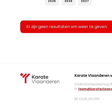
2025
2026
2027
Er zijn geen resultaten om weer te geven.
Karate Vlaanderen 
Oudenaardsesteenweg 83
M:
team@karatevlaand
BE 0428.240.053