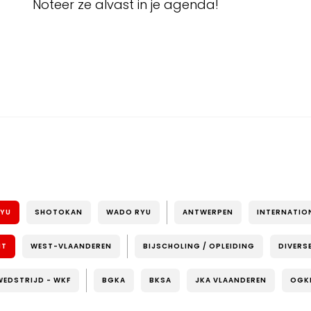
Noteer ze alvast in je agenda!
RYU
SHOTOKAN
WADO RYU
ANTWERPEN
INTERNATIO
NT
WEST-VLAANDEREN
BIJSCHOLING / OPLEIDING
DIVERS
WEDSTRIJD - WKF
BGKA
BKSA
JKA VLAANDEREN
OGK