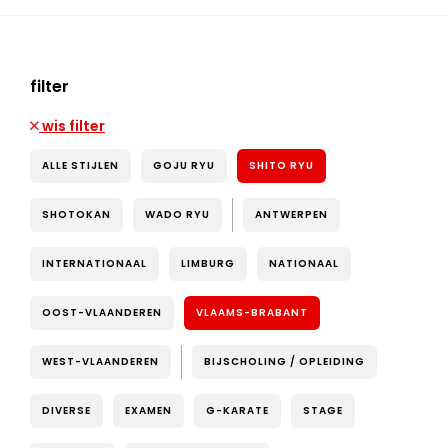
filter
wis filter
ALLE STIJLEN
GOJU RYU
SHITO RYU
SHOTOKAN
WADO RYU
ANTWERPEN
INTERNATIONAAL
LIMBURG
NATIONAAL
OOST-VLAANDEREN
VLAAMS-BRABANT
WEST-VLAANDEREN
BIJSCHOLING / OPLEIDING
DIVERSE
EXAMEN
G-KARATE
STAGE