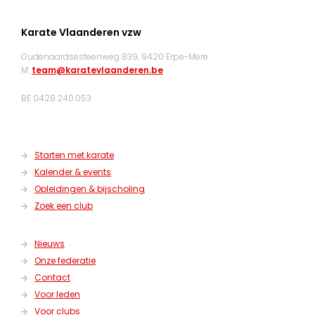
Karate Vlaanderen vzw
Oudenaardsesteenweg 839, 9420 Erpe-Mere
M:
team@karatevlaanderen.be
BE 0428.240.053
Starten met karate
Kalender & events
Opleidingen & bijscholing
Zoek een club
Nieuws
Onze federatie
Contact
Voor leden
Voor clubs