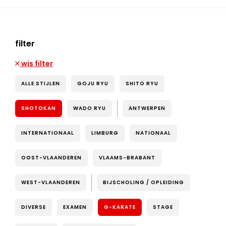
filter
wis filter
ALLE STIJLEN
GOJU RYU
SHITO RYU
SHOTOKAN
WADO RYU
ANTWERPEN
INTERNATIONAAL
LIMBURG
NATIONAAL
OOST-VLAANDEREN
VLAAMS-BRABANT
WEST-VLAANDEREN
BIJSCHOLING / OPLEIDING
DIVERSE
EXAMEN
G-KARATE
STAGE