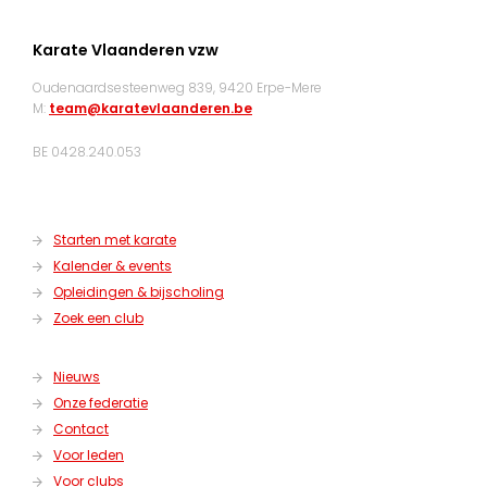
Karate Vlaanderen vzw
Oudenaardsesteenweg 839, 9420 Erpe-Mere
M:
team@karatevlaanderen.be
BE 0428.240.053
Starten met karate
Kalender & events
Opleidingen & bijscholing
Zoek een club
Nieuws
Onze federatie
Contact
Voor leden
Voor clubs