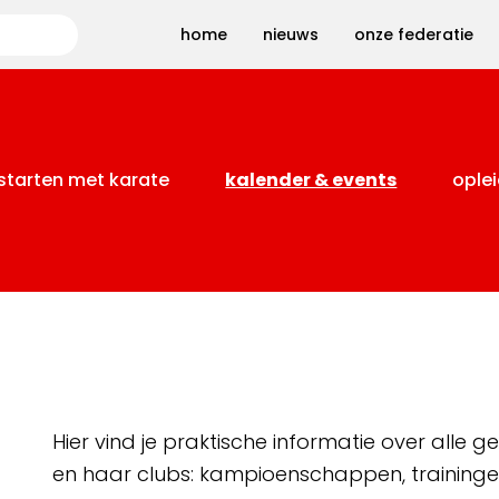
Zoeken
home
nieuws
onze federatie
starten met karate
kalender & events
oplei
Hier vind je praktische informatie over alle
en haar clubs: kampioenschappen, training