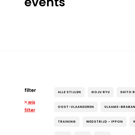
events
filter
ALLE STIJLEN
GOJU RYU
SHITO 
wis
OOST-VLAANDEREN
VLAAMS-BRABA
filter
TRAINING
WEDSTRIJD - IPPON