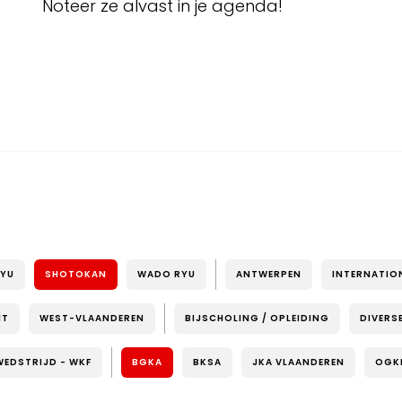
Noteer ze alvast in je agenda!
RYU
SHOTOKAN
WADO RYU
ANTWERPEN
INTERNATIO
NT
WEST-VLAANDEREN
BIJSCHOLING / OPLEIDING
DIVERS
WEDSTRIJD - WKF
BGKA
BKSA
JKA VLAANDEREN
OGK