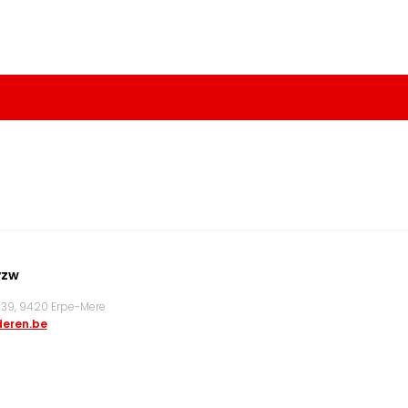
vzw
9, 9420 Erpe-Mere
eren.be