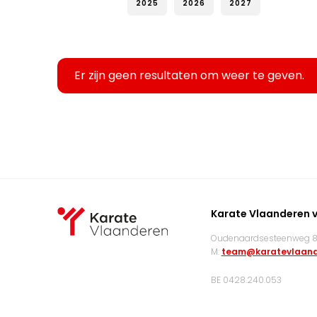
2025
2026
2027
Er zijn geen resultaten om weer te geven.
Karate Vlaanderen 
Oudenaardsesteenweg 83
M:
team@karatevlaand
BE 0428.240.053