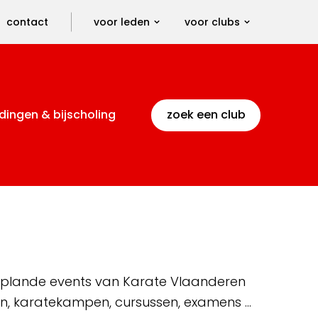
contact
voor leden
voor clubs
dingen & bijscholing
zoek een club
 geplande events van Karate Vlaanderen
en, karatekampen, cursussen, examens …