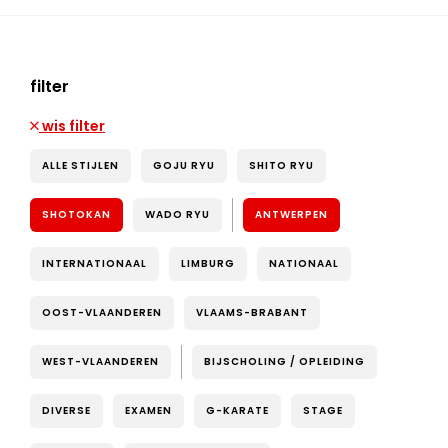
filter
wis filter
ALLE STIJLEN
GOJU RYU
SHITO RYU
SHOTOKAN
WADO RYU
ANTWERPEN
INTERNATIONAAL
LIMBURG
NATIONAAL
OOST-VLAANDEREN
VLAAMS-BRABANT
WEST-VLAANDEREN
BIJSCHOLING / OPLEIDING
DIVERSE
EXAMEN
G-KARATE
STAGE