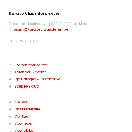
Karate Vlaanderen vzw
Oudenaardsesteenweg 839, 9420 Erpe-Mere
M:
team@karatevlaanderen.be
BE 0428.240.053
Starten met karate
Kalender & events
Opleidingen & bijscholing
Zoek een club
Nieuws
Onze federatie
Contact
Voor leden
Voor clubs