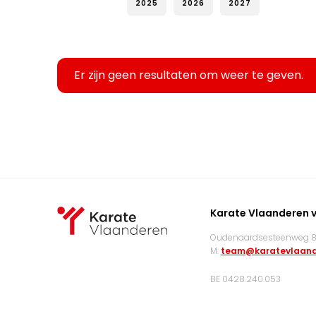
2025
2026
2027
Er zijn geen resultaten om weer te geven.
Karate Vlaanderen 
Oudenaardsesteenweg 83
M:
team@karatevlaand
BE 0428.240.053