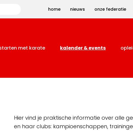
Zoeken
home
nieuws
onze federatie
starten met karate
kalender & events
oplei
Hier vind je praktische informatie over alle
en haar clubs: kampioenschappen, training