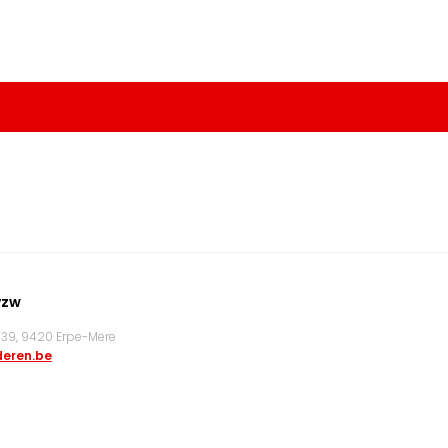
vzw
9, 9420 Erpe-Mere
eren.be