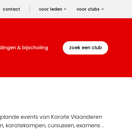
contact
voor leden
voor clubs
dingen & bijscholing
zoek een club
 geplande events van Karate Vlaanderen
en, karatekampen, cursussen, examens …