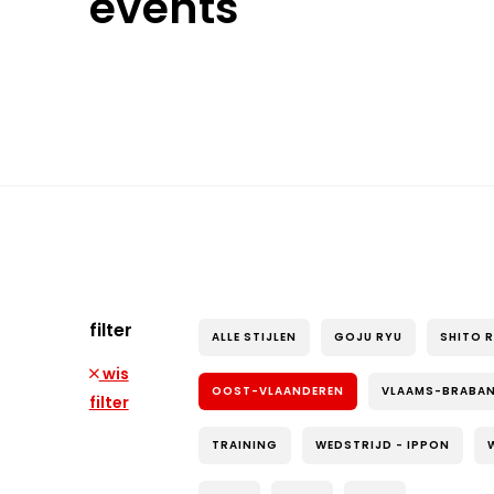
events
filter
ALLE STIJLEN
GOJU RYU
SHITO 
wis
OOST-VLAANDEREN
VLAAMS-BRABA
filter
TRAINING
WEDSTRIJD - IPPON