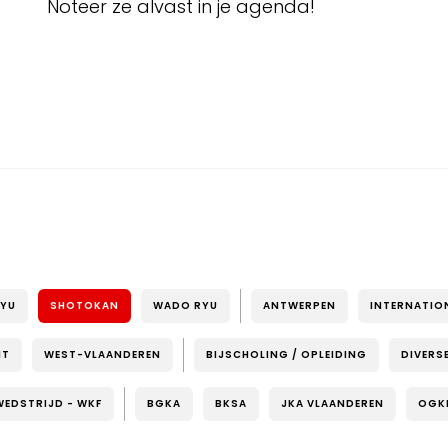
Noteer ze alvast in je agenda!
RYU
SHOTOKAN
WADO RYU
ANTWERPEN
INTERNATIO
NT
WEST-VLAANDEREN
BIJSCHOLING / OPLEIDING
DIVERS
WEDSTRIJD - WKF
BGKA
BKSA
JKA VLAANDEREN
OGK