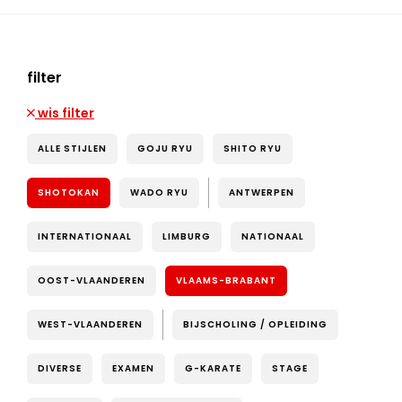
filter
wis filter
ALLE STIJLEN
GOJU RYU
SHITO RYU
SHOTOKAN
WADO RYU
ANTWERPEN
INTERNATIONAAL
LIMBURG
NATIONAAL
OOST-VLAANDEREN
VLAAMS-BRABANT
WEST-VLAANDEREN
BIJSCHOLING / OPLEIDING
DIVERSE
EXAMEN
G-KARATE
STAGE