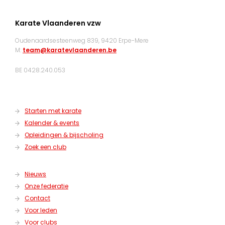
Karate Vlaanderen vzw
Oudenaardsesteenweg 839, 9420 Erpe-Mere
M:
team@karatevlaanderen.be
BE 0428.240.053
Starten met karate
Kalender & events
Opleidingen & bijscholing
Zoek een club
Nieuws
Onze federatie
Contact
Voor leden
Voor clubs