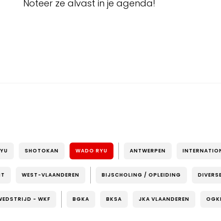
Noteer ze alvast in je agenda!
RYU
SHOTOKAN
WADO RYU
ANTWERPEN
INTERNATIO
NT
WEST-VLAANDEREN
BIJSCHOLING / OPLEIDING
DIVERS
WEDSTRIJD - WKF
BGKA
BKSA
JKA VLAANDEREN
OGK