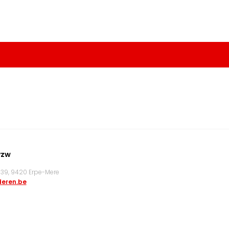
vzw
9, 9420 Erpe-Mere
eren.be