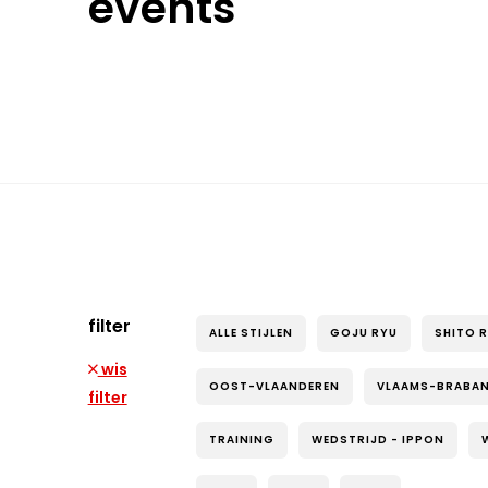
events
filter
ALLE STIJLEN
GOJU RYU
SHITO 
wis
OOST-VLAANDEREN
VLAAMS-BRABA
filter
TRAINING
WEDSTRIJD - IPPON