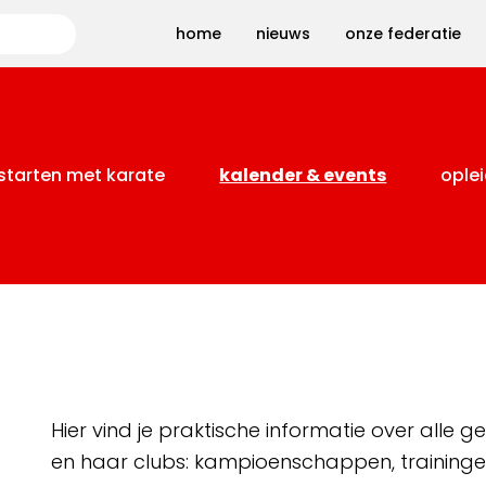
Zoeken
home
nieuws
onze federatie
starten met karate
kalender & events
oplei
Hier vind je praktische informatie over alle
en haar clubs: kampioenschappen, training