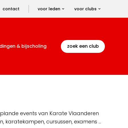
contact
voor leden
voor clubs
dingen & bijscholing
zoek een club
 geplande events van Karate Vlaanderen
en, karatekampen, cursussen, examens …