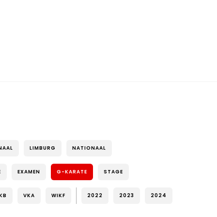
NAAL
LIMBURG
NATIONAAL
E
EXAMEN
G-KARATE
STAGE
KB
VKA
WIKF
2022
2023
2024