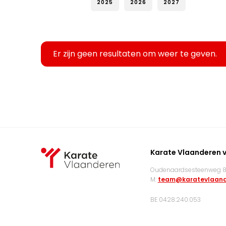
2025
2026
2027
Er zijn geen resultaten om weer te geven.
Karate Vlaanderen 
Oudenaardsesteenweg 83
M:
team@karatevlaand
BE 0428.240.053