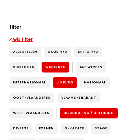
filter
wis filter
ALLE STIJLEN
GOJU RYU
SHITO RYU
SHOTOKAN
WADO RYU
ANTWERPEN
INTERNATIONAAL
LIMBURG
NATIONAAL
OOST-VLAANDEREN
VLAAMS-BRABANT
WEST-VLAANDEREN
BIJSCHOLING / OPLEIDING
DIVERSE
EXAMEN
G-KARATE
STAGE