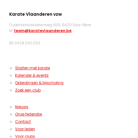
Karate Vlaanderen vzw
Oudenaardsesteenweg 839, 9420 Erpe-Mere
M:
team@karatevlaanderen.be
BE 0428.240.053
Starten met karate
Kalender & events
Opleidingen & bijscholing
Zoek een club
Nieuws
Onze federatie
Contact
Voor leden
Voor clubs