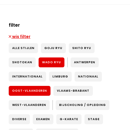
filter
wis filter
ALLE STIJLEN
GOJU RYU
SHITO RYU
SHOTOKAN
WADO RYU
ANTWERPEN
INTERNATIONAAL
LIMBURG
NATIONAAL
OOST-VLAANDEREN
VLAAMS-BRABANT
WEST-VLAANDEREN
BIJSCHOLING / OPLEIDING
DIVERSE
EXAMEN
G-KARATE
STAGE