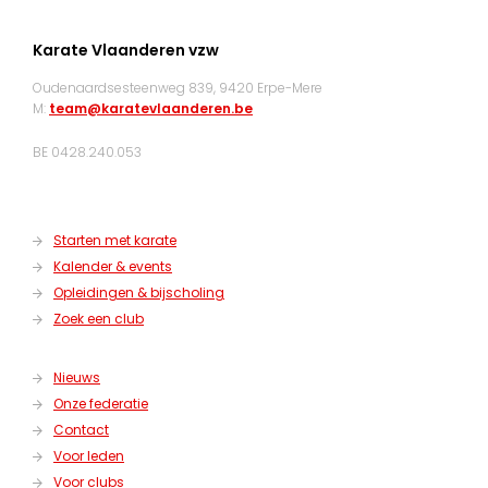
Karate Vlaanderen vzw
Oudenaardsesteenweg 839, 9420 Erpe-Mere
M:
team@karatevlaanderen.be
BE 0428.240.053
Starten met karate
Kalender & events
Opleidingen & bijscholing
Zoek een club
Nieuws
Onze federatie
Contact
Voor leden
Voor clubs