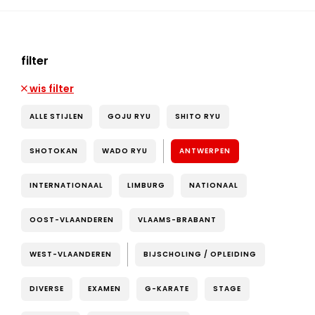
filter
wis filter
ALLE STIJLEN
GOJU RYU
SHITO RYU
SHOTOKAN
WADO RYU
ANTWERPEN
INTERNATIONAAL
LIMBURG
NATIONAAL
OOST-VLAANDEREN
VLAAMS-BRABANT
WEST-VLAANDEREN
BIJSCHOLING / OPLEIDING
DIVERSE
EXAMEN
G-KARATE
STAGE