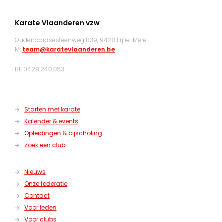
Karate Vlaanderen vzw
Oudenaardsesteenweg 839, 9420 Erpe-Mere
M:
team@karatevlaanderen.be
BE 0428.240.053
Starten met karate
Kalender & events
Opleidingen & bijscholing
Zoek een club
Nieuws
Onze federatie
Contact
Voor leden
Voor clubs