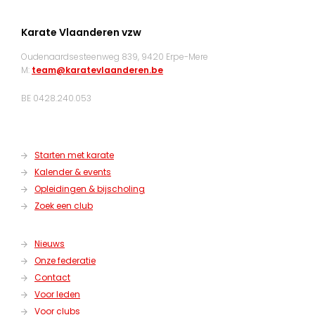
Karate Vlaanderen vzw
Oudenaardsesteenweg 839, 9420 Erpe-Mere
M:
team@karatevlaanderen.be
BE 0428.240.053
Starten met karate
Kalender & events
Opleidingen & bijscholing
Zoek een club
Nieuws
Onze federatie
Contact
Voor leden
Voor clubs