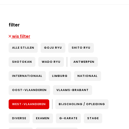
filter
wis filter
ALLE STIJLEN
GOJU RYU
SHITO RYU
SHOTOKAN
WADO RYU
ANTWERPEN
INTERNATIONAAL
LIMBURG
NATIONAAL
OOST-VLAANDEREN
VLAAMS-BRABANT
WEST-VLAANDEREN
BIJSCHOLING / OPLEIDING
DIVERSE
EXAMEN
G-KARATE
STAGE