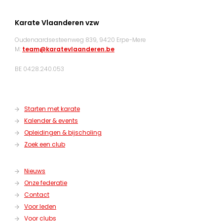
Karate Vlaanderen vzw
Oudenaardsesteenweg 839, 9420 Erpe-Mere
M:
team@karatevlaanderen.be
BE 0428.240.053
Starten met karate
Kalender & events
Opleidingen & bijscholing
Zoek een club
Nieuws
Onze federatie
Contact
Voor leden
Voor clubs