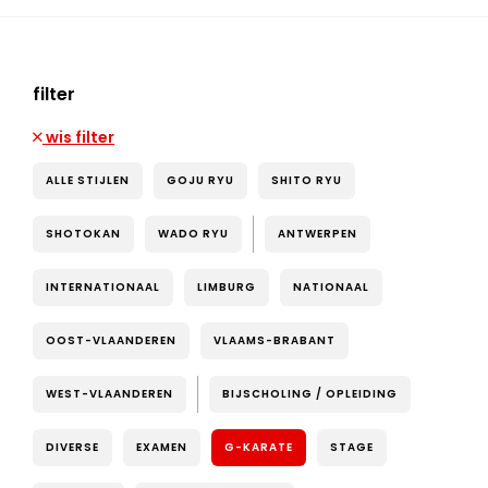
filter
wis filter
ALLE STIJLEN
GOJU RYU
SHITO RYU
SHOTOKAN
WADO RYU
ANTWERPEN
INTERNATIONAAL
LIMBURG
NATIONAAL
OOST-VLAANDEREN
VLAAMS-BRABANT
WEST-VLAANDEREN
BIJSCHOLING / OPLEIDING
DIVERSE
EXAMEN
G-KARATE
STAGE