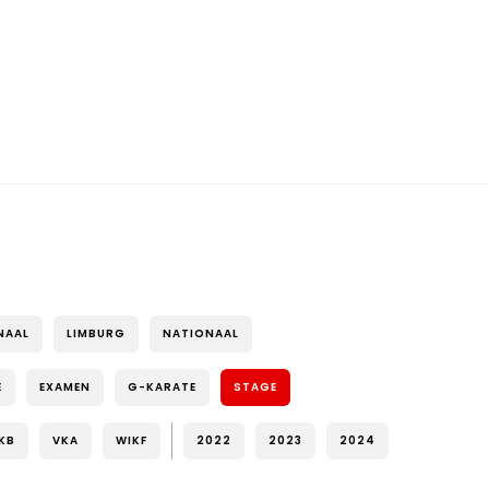
NAAL
LIMBURG
NATIONAAL
E
EXAMEN
G-KARATE
STAGE
KB
VKA
WIKF
2022
2023
2024