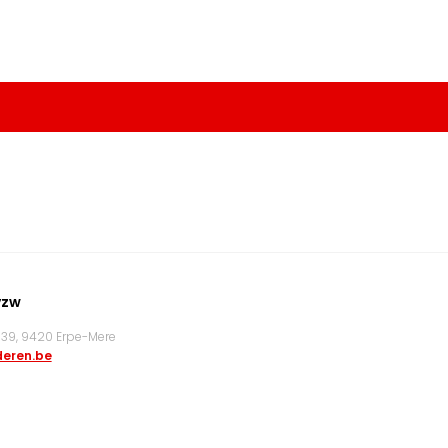
vzw
9, 9420 Erpe-Mere
eren.be