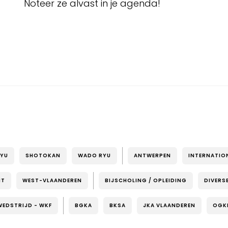
Noteer ze alvast in je agenda!
RYU
SHOTOKAN
WADO RYU
ANTWERPEN
INTERNATIO
NT
WEST-VLAANDEREN
BIJSCHOLING / OPLEIDING
DIVERS
WEDSTRIJD - WKF
BGKA
BKSA
JKA VLAANDEREN
OGK