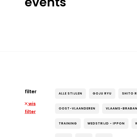
events
filter
ALLE STIJLEN
GOJU RYU
SHITO 
wis
OOST-VLAANDEREN
VLAAMS-BRABA
filter
TRAINING
WEDSTRIJD - IPPON