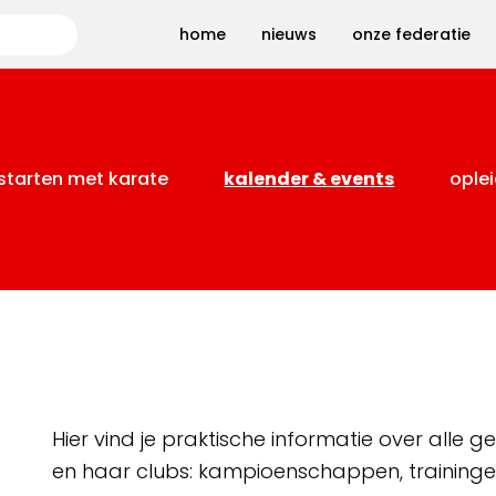
Zoeken
home
nieuws
onze federatie
starten met karate
kalender & events
oplei
Hier vind je praktische informatie over alle
en haar clubs: kampioenschappen, training