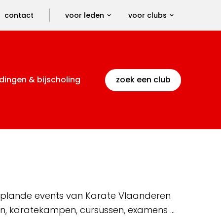
contact
voor leden
voor clubs
dingen & bijscholing
zoek een club
 geplande events van Karate Vlaanderen
en, karatekampen, cursussen, examens …