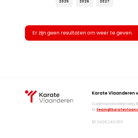
2025
2026
2027
Er zijn geen resultaten om weer te geven.
Karate Vlaanderen 
Oudenaardsesteenweg 83
M:
team@karatevlaand
BE 0428.240.053