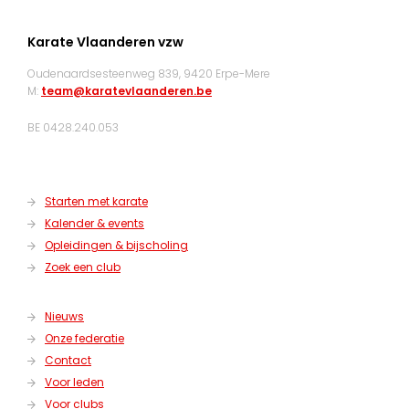
Karate Vlaanderen vzw
Oudenaardsesteenweg 839, 9420 Erpe-Mere
M:
team@karatevlaanderen.be
BE 0428.240.053
Starten met karate
Kalender & events
Opleidingen & bijscholing
Zoek een club
Nieuws
Onze federatie
Contact
Voor leden
Voor clubs