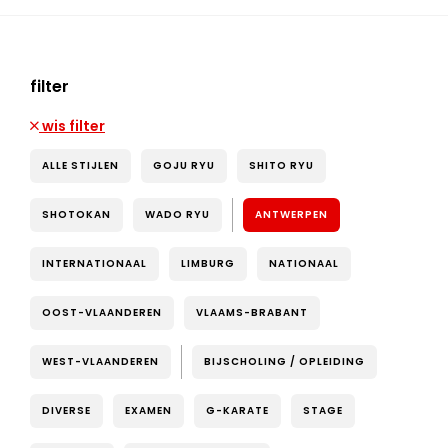
filter
wis filter
ALLE STIJLEN
GOJU RYU
SHITO RYU
SHOTOKAN
WADO RYU
ANTWERPEN
INTERNATIONAAL
LIMBURG
NATIONAAL
OOST-VLAANDEREN
VLAAMS-BRABANT
WEST-VLAANDEREN
BIJSCHOLING / OPLEIDING
DIVERSE
EXAMEN
G-KARATE
STAGE