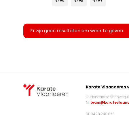
2025
2026
2027
Er zijn geen resultaten om weer te geven.
Karate Vlaanderen 
Oudenaardsesteenweg 83
M:
team@karatevlaand
BE 0428.240.053