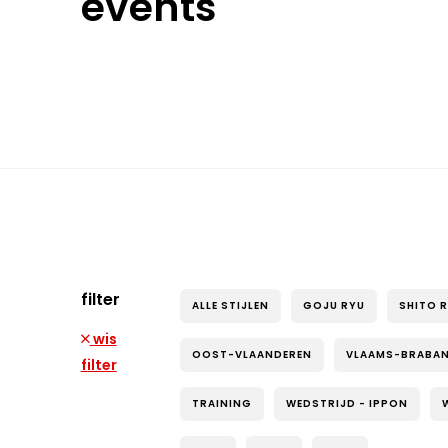
events
filter
ALLE STIJLEN
GOJU RYU
SHITO 
wis
OOST-VLAANDEREN
VLAAMS-BRABA
filter
TRAINING
WEDSTRIJD - IPPON