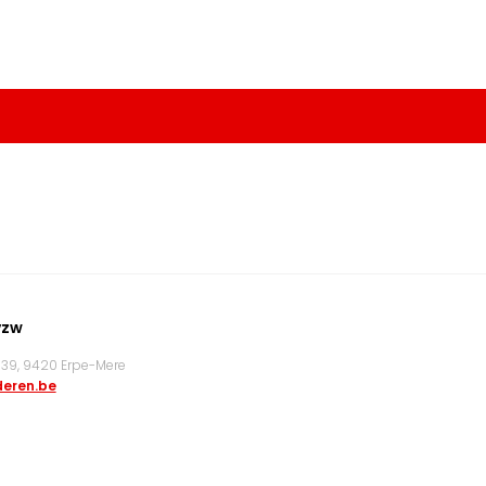
vzw
9, 9420 Erpe-Mere
eren.be