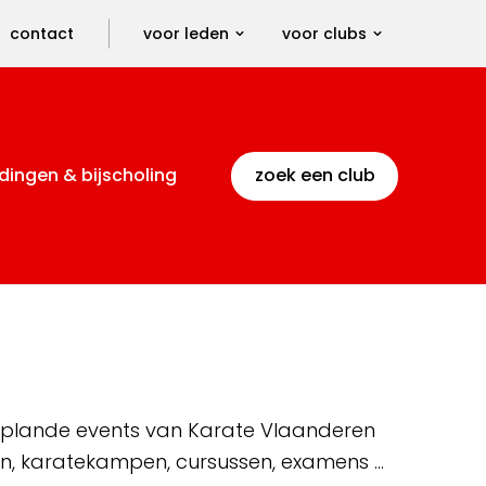
contact
voor leden
voor clubs
dingen & bijscholing
zoek een club
 geplande events van Karate Vlaanderen
en, karatekampen, cursussen, examens …