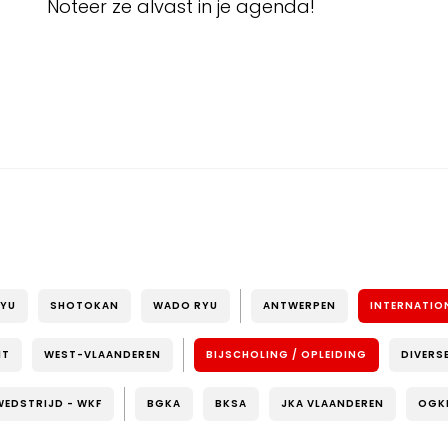
Noteer ze alvast in je agenda!
RYU
SHOTOKAN
WADO RYU
ANTWERPEN
INTERNATIO
NT
WEST-VLAANDEREN
BIJSCHOLING / OPLEIDING
DIVERS
WEDSTRIJD - WKF
BGKA
BKSA
JKA VLAANDEREN
OGK