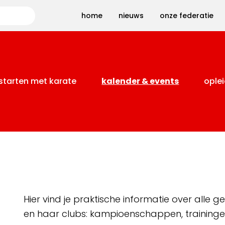
Zoeken
home
nieuws
onze federatie
starten met karate
kalender & events
oplei
Hier vind je praktische informatie over alle
en haar clubs: kampioenschappen, training