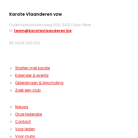
Karate Vlaanderen vzw
Oudenaardsesteenweg 839, 9420 Erpe-Mere
M:
team@karatevlaanderen.be
BE 0428.240.053
Starten met karate
Kalender & events
Opleidingen & bijscholing
Zoek een club
Nieuws
Onze federatie
Contact
Voor leden
Voor clubs