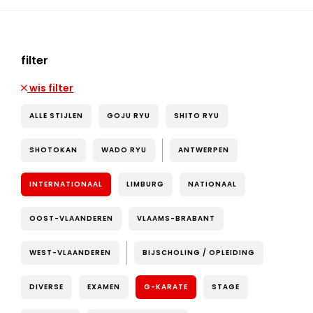
filter
wis filter
ALLE STIJLEN
GOJU RYU
SHITO RYU
SHOTOKAN
WADO RYU
ANTWERPEN
INTERNATIONAAL
LIMBURG
NATIONAAL
OOST-VLAANDEREN
VLAAMS-BRABANT
WEST-VLAANDEREN
BIJSCHOLING / OPLEIDING
DIVERSE
EXAMEN
G-KARATE
STAGE