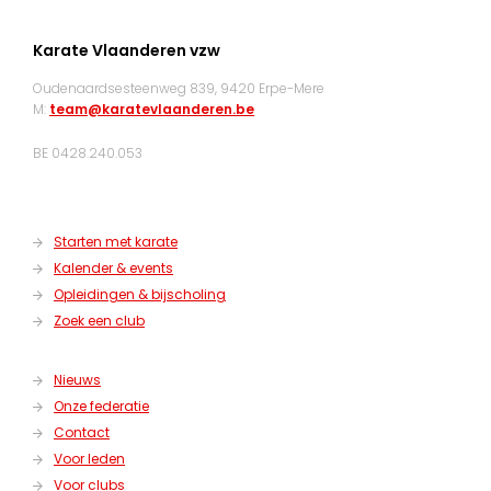
Karate Vlaanderen vzw
Oudenaardsesteenweg 839, 9420 Erpe-Mere
M:
team@karatevlaanderen.be
BE 0428.240.053
Starten met karate
Kalender & events
Opleidingen & bijscholing
Zoek een club
Nieuws
Onze federatie
Contact
Voor leden
Voor clubs