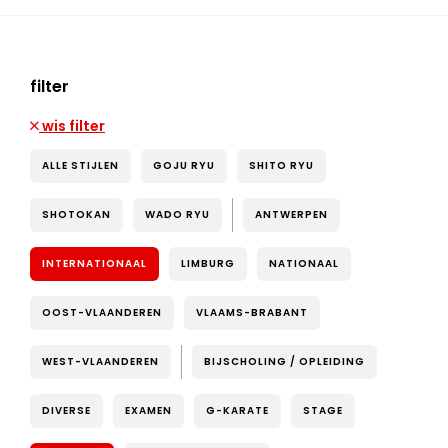
filter
wis filter
ALLE STIJLEN
GOJU RYU
SHITO RYU
SHOTOKAN
WADO RYU
ANTWERPEN
INTERNATIONAAL
LIMBURG
NATIONAAL
OOST-VLAANDEREN
VLAAMS-BRABANT
WEST-VLAANDEREN
BIJSCHOLING / OPLEIDING
DIVERSE
EXAMEN
G-KARATE
STAGE