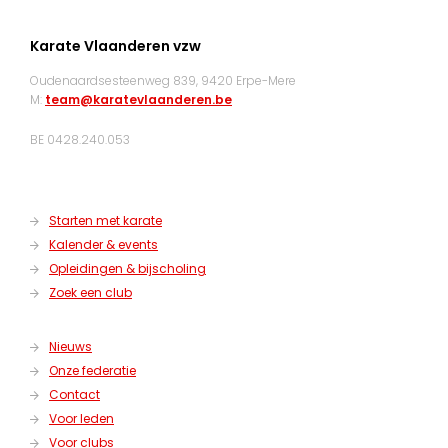
Karate Vlaanderen vzw
Oudenaardsesteenweg 839, 9420 Erpe-Mere
M:
team@karatevlaanderen.be
BE 0428.240.053
Starten met karate
Kalender & events
Opleidingen & bijscholing
Zoek een club
Nieuws
Onze federatie
Contact
Voor leden
Voor clubs