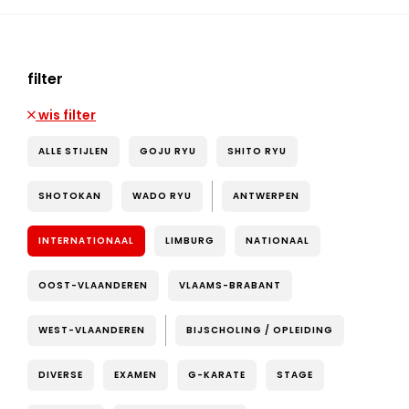
filter
wis filter
ALLE STIJLEN
GOJU RYU
SHITO RYU
SHOTOKAN
WADO RYU
ANTWERPEN
INTERNATIONAAL
LIMBURG
NATIONAAL
OOST-VLAANDEREN
VLAAMS-BRABANT
WEST-VLAANDEREN
BIJSCHOLING / OPLEIDING
DIVERSE
EXAMEN
G-KARATE
STAGE