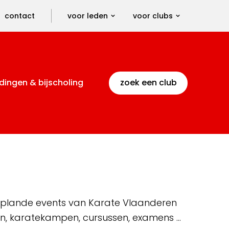
contact
voor leden
voor clubs
dingen & bijscholing
zoek een club
 geplande events van Karate Vlaanderen
en, karatekampen, cursussen, examens …