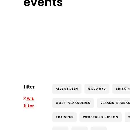
events
filter
ALLE STIJLEN
GOJU RYU
SHITO 
wis
OOST-VLAANDEREN
VLAAMS-BRABA
filter
TRAINING
WEDSTRIJD - IPPON