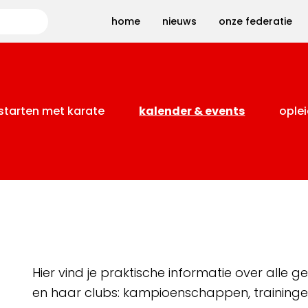
Zoeken
home
nieuws
onze federatie
starten met karate
kalender & events
oplei
Hier vind je praktische informatie over alle
en haar clubs: kampioenschappen, training