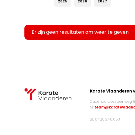
2025
2026
2027
Er zijn geen resultaten om weer te geven.
Karate Vlaanderen 
Oudenaardsesteenweg 83
M:
team@karatevlaand
BE 0428.240.053