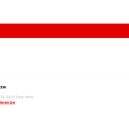
vzw
9, 9420 Erpe-Mere
eren.be