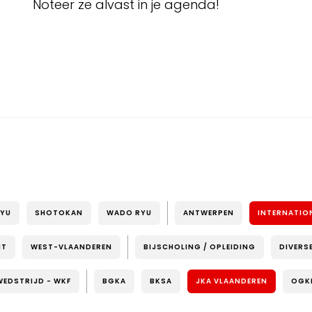
Noteer ze alvast in je agenda!
RYU
SHOTOKAN
WADO RYU
ANTWERPEN
INTERNATIO
NT
WEST-VLAANDEREN
BIJSCHOLING / OPLEIDING
DIVERS
WEDSTRIJD - WKF
BGKA
BKSA
JKA VLAANDEREN
OGK