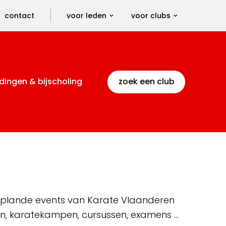
contact
voor leden
voor clubs
dingen & bijscholing
zoek een club
 geplande events van Karate Vlaanderen
en, karatekampen, cursussen, examens …