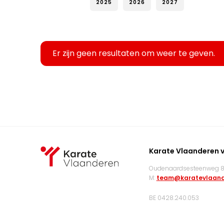
2025
2026
2027
Er zijn geen resultaten om weer te geven.
Karate Vlaanderen 
Oudenaardsesteenweg 83
M:
team@karatevlaand
BE 0428.240.053