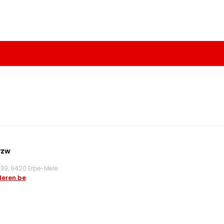
vzw
9, 9420 Erpe-Mere
eren.be