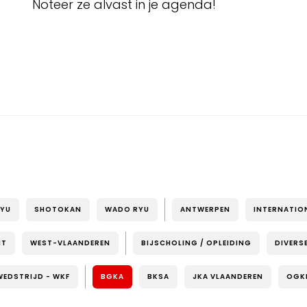
Noteer ze alvast in je agenda!
RYU
SHOTOKAN
WADO RYU
ANTWERPEN
INTERNATIO
NT
WEST-VLAANDEREN
BIJSCHOLING / OPLEIDING
DIVERS
WEDSTRIJD - WKF
BGKA
BKSA
JKA VLAANDEREN
OGK