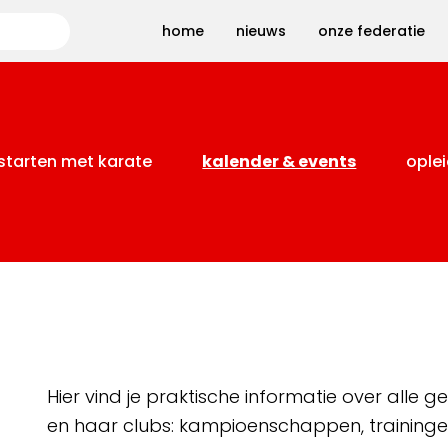
Zoeken
home
nieuws
onze federatie
starten met karate
kalender & events
oplei
Hier vind je praktische informatie over alle
en haar clubs: kampioenschappen, training