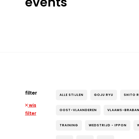
events
filter
ALLE STIJLEN
GOJU RYU
SHITO 
wis
OOST-VLAANDEREN
VLAAMS-BRABA
filter
TRAINING
WEDSTRIJD - IPPON