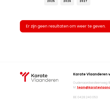
2025
2026
2027
Er zijn geen resultaten om weer te geven.
Karate Vlaanderen 
Oudenaardsesteenweg 83
M:
team@karatevlaand
BE 0428.240.053