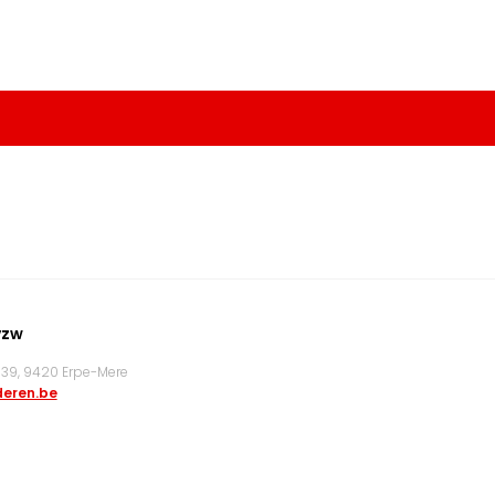
vzw
9, 9420 Erpe-Mere
eren.be