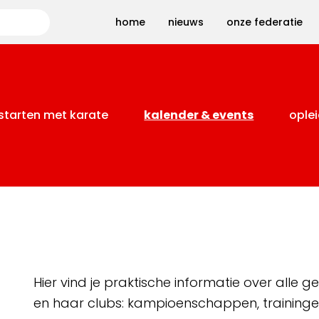
Zoeken
home
nieuws
onze federatie
starten met karate
kalender & events
oplei
Hier vind je praktische informatie over alle
en haar clubs: kampioenschappen, training