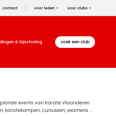
contact
voor leden
voor clubs
dingen & bijscholing
zoek een club
 geplande events van Karate Vlaanderen
en, karatekampen, cursussen, examens …