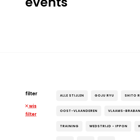
events
filter
ALLE STIJLEN
GOJU RYU
SHITO 
wis
OOST-VLAANDEREN
VLAAMS-BRABA
filter
TRAINING
WEDSTRIJD - IPPON