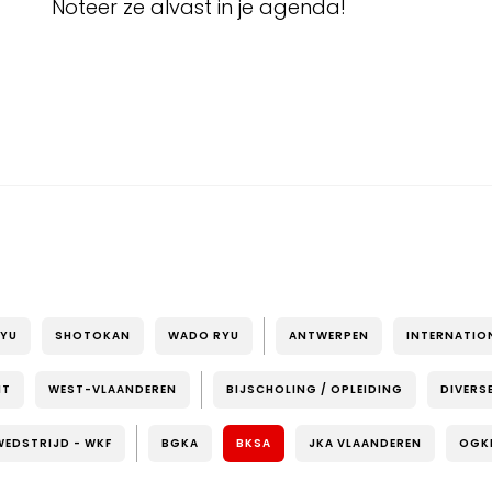
Noteer ze alvast in je agenda!
RYU
SHOTOKAN
WADO RYU
ANTWERPEN
INTERNATIO
NT
WEST-VLAANDEREN
BIJSCHOLING / OPLEIDING
DIVERS
WEDSTRIJD - WKF
BGKA
BKSA
JKA VLAANDEREN
OGK